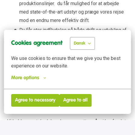
produktionslinjer. du får mulighed for at arbejde
med state-of-the-art udstyr og præge vores rejse
mod en endnu mere effektiv drift.
Du får stor indflydelse på både drift og udvikling af
din afdeling og kan bringe dine idéer til virkelighed i
Cookies agreement
Dansk
produktionen.
Du bliver en del af et stærkt hold, hvor vi har fokus
We use cookies to ensure that we give you the best 
på samarbejde, sikkerhed og at skabe resultater
experience on our website.
sammen.
More options
Agree to necessary
Agree to all
Ansøgningsproces
Vi holder samtaler løbende og ansætter, når vi har fundet
det rette match – så send dit CV allerede i dag.