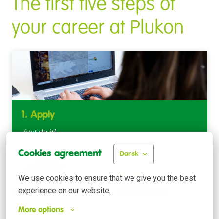
The first five steps of 
your career at Plukon
1. Apply
Just do it!
Cookies agreement
Dansk
We use cookies to ensure that we give you the best 
experience on our website.
More options
2. Preparation