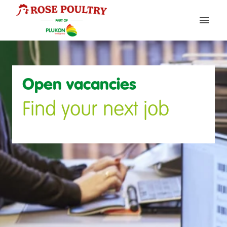
Gå
til
Startside
Indhold
Open vacancies
Find your next job